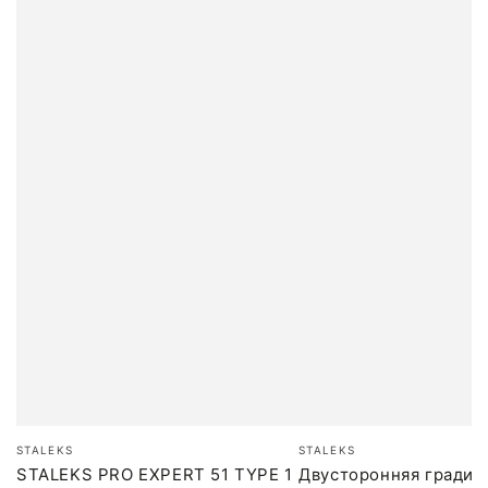
Бренд:
Бренд:
STALEKS
STALEKS
STALEKS PRO EXPERT 51 TYPE 1
Двусторонняя градиен