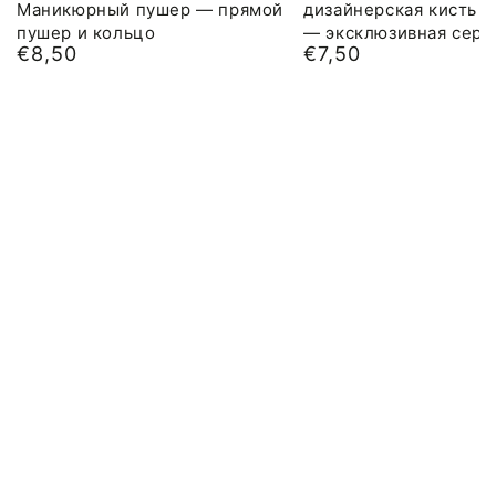
Маникюрный пушер — прямой
дизайнерская кисть N
пушер и кольцо
— эксклюзивная сери
€8,50
€7,50
Обычная
Обычная
цена
цена