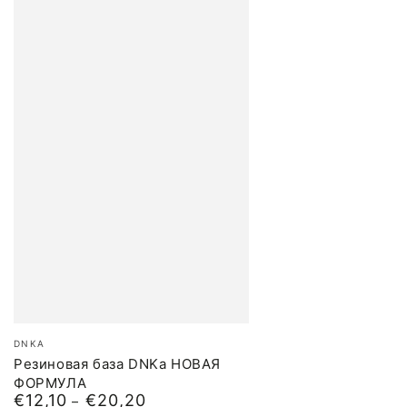
Бренд:
DNKA
Резиновая база DNKa НОВАЯ
ФОРМУЛА
€12,10
€20,20
Обычная