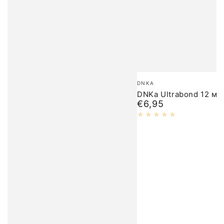
Бренд:
DNKA
DNKa Ultrabond 12 мл
€6,95
Обычная
цена