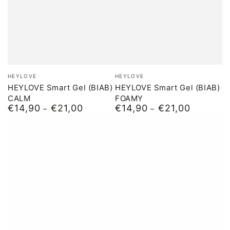
Merk:
Merk:
HEYLOVE
HEYLOVE
HEYLOVE Smart Gel (BIAB)
HEYLOVE Smart Gel (BIAB)
CALM
FOAMY
€14,90
€21,00
€14,90
€21,00
Normale
Normale
prijs
prijs