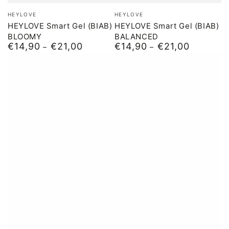
Merk:
Merk:
HEYLOVE
HEYLOVE
HEYLOVE Smart Gel (BIAB)
HEYLOVE Smart Gel (BIAB)
BLOOMY
BALANCED
€14,90
€21,00
€14,90
€21,00
Normale
Normale
prijs
prijs