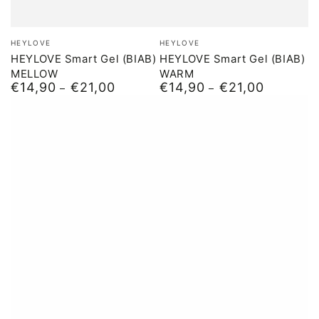
Merk:
Merk:
HEYLOVE
HEYLOVE
HEYLOVE Smart Gel (BIAB)
HEYLOVE Smart Gel (BIAB)
MELLOW
WARM
€14,90
€21,00
€14,90
€21,00
Normale
Normale
prijs
prijs