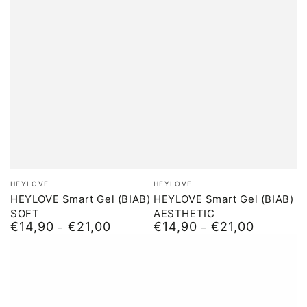
Merk:
Merk:
HEYLOVE
HEYLOVE
HEYLOVE Smart Gel (BIAB)
HEYLOVE Smart Gel (BIAB)
SOFT
AESTHETIC
€14,90
€21,00
€14,90
€21,00
Normale
Normale
prijs
prijs