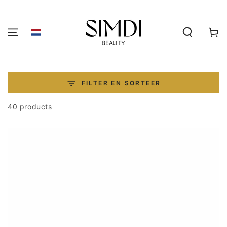
GA NAAR DE
INHOUD
Winkelwa
FILTER EN SORTEER
40 products