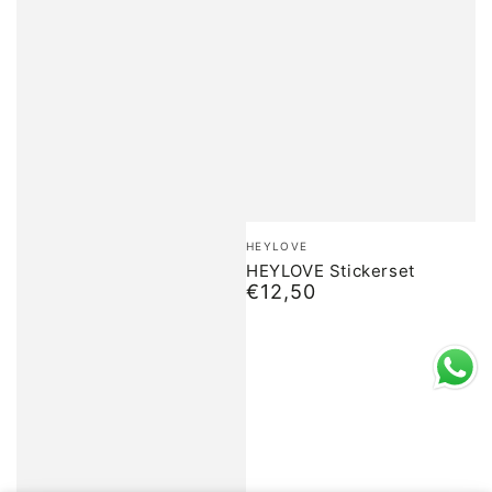
Merk:
HEYLOVE
HEYLOVE Stickerset
€12,50
Normale
prijs