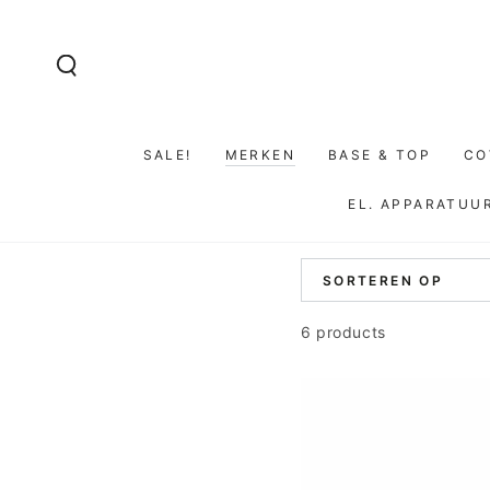
GA NAAR DE
INHOUD
SALE!
MERKEN
BASE & TOP
CO
EL. APPARATUU
SORTEREN OP
6 products