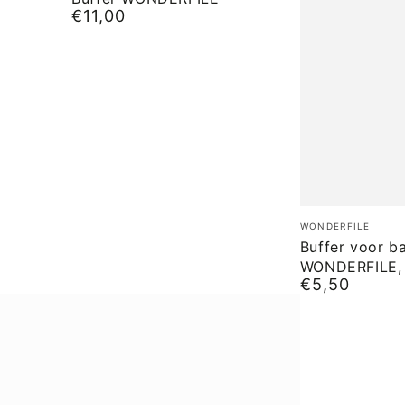
€11,00
Normale
prijs
Buffer
Merk:
WONDERFILE
voor
Buffer voor b
WONDERFILE, 
base
€5,50
Normale
40x15
prijs
WONDERFILE,
50stuks