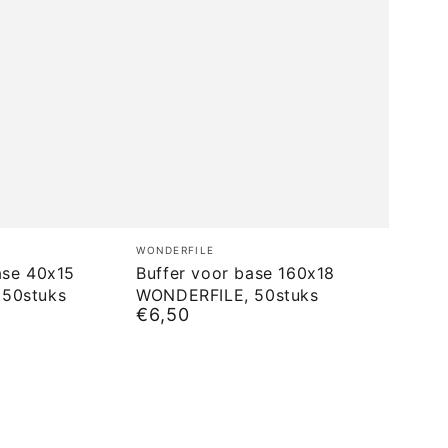
Buffer
Merk:
WONDERFILE
voor
ase 40x15
Buffer voor base 160x18
50stuks
WONDERFILE, 50stuks
base
€6,50
Normale
160x18
prijs
WONDERFILE,
50stuks