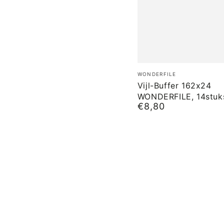
Vijl-
Merk:
WONDERFILE
Buffer
Vijl-Buffer 162x24
WONDERFILE, 14stuk
162x24
€8,80
Normale
WONDERFILE,
prijs
14stuks