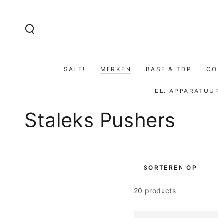
GA NAAR DE
INHOUD
SALE!
MERKEN
BASE & TOP
CO
EL. APPARATUU
Collectie:
Staleks Pushers
SORTEREN OP
20 products