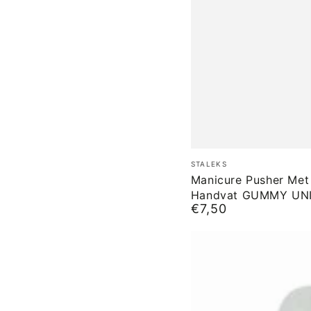
Manicure
Merk:
STALEKS
Pusher
Manicure Pusher Met 
Handvat GUMMY UNI
Met
€7,50
Normale
Silicone
prijs
Handvat
GUMMY
UNIQ
10