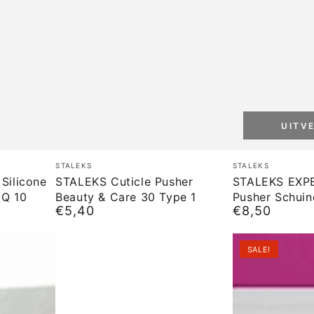
UITV
STALEKS
STALEKS
Merk:
Merk:
STALEKS
STALEKS
Cuticle
EXPERT
Silicone
STALEKS Cuticle Pusher
STALEKS EXPE
Q 10
Beauty & Care 30 Type 1
Pusher Schuin
Pusher
51
€5,40
€8,50
Normale
Normale
Beauty
Type
prijs
prijs
&
2
SALE!
Care
Pusher
30
Schuine
Type
Pusher