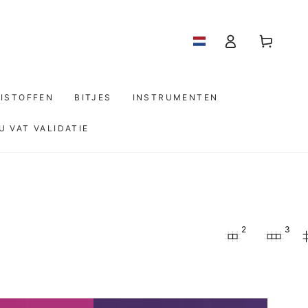
Log
Winkelwagen
in
ISTOFFEN
BITJES
INSTRUMENTEN
U VAT VALIDATIE
2
3