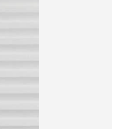
Curette
Long