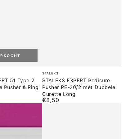
ERKOCHT
STALEKS
Merk:
STALEKS
EXPERT
RT 51 Type 2
STALEKS EXPERT Pedicure
e Pusher & Ring
Pusher PE-20/2 met Dubbele
Pedicure
Curette Long
Pusher
€8,50
Normale
PE-
prijs
20/2
met
Dubbele