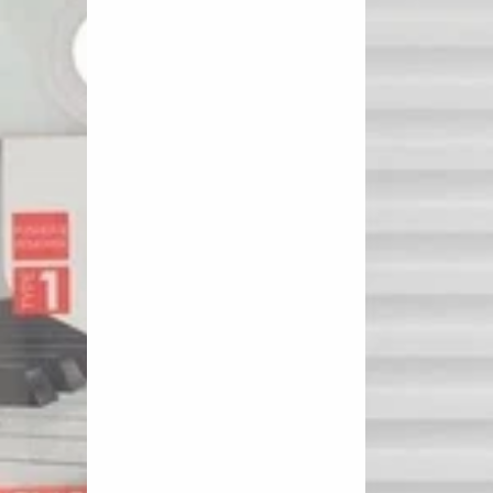
1
&
Ring