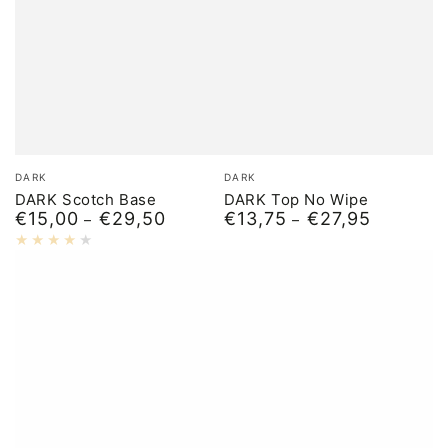
Merk:
Merk:
DARK
DARK
DARK Scotch Base
DARK Top No Wipe
€15,00
€29,50
€13,75
€27,95
Normale
Normale
prijs
prijs