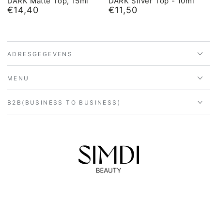
DARK Matte Top, 15ml
DARK Silver Top - 10ml
€14,40
€11,50
Normale
Normale
prijs
prijs
ADRESGEGEVENS
MENU
B2B(BUSINESS TO BUSINESS)