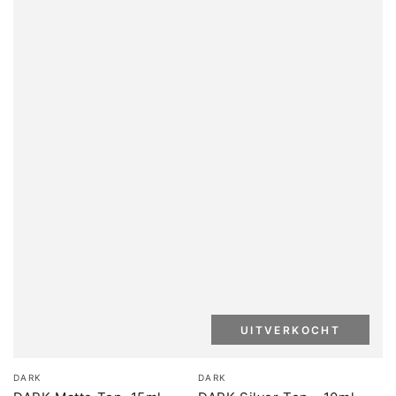
UITVERKOCHT
Merk:
Merk:
DARK
DARK