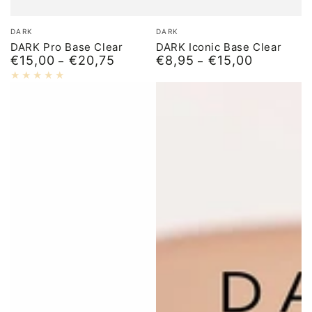
Merk:
Merk:
DARK
DARK
DARK Pro Base Clear
DARK Iconic Base Clear
€15,00
€20,75
€8,95
€15,00
Normale
Normale
prijs
prijs