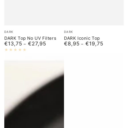
Merk:
Merk:
DARK
DARK
DARK Top No UV Filters
DARK Iconic Top
€13,75
€27,95
€8,95
€19,75
Normale
Normale
prijs
prijs