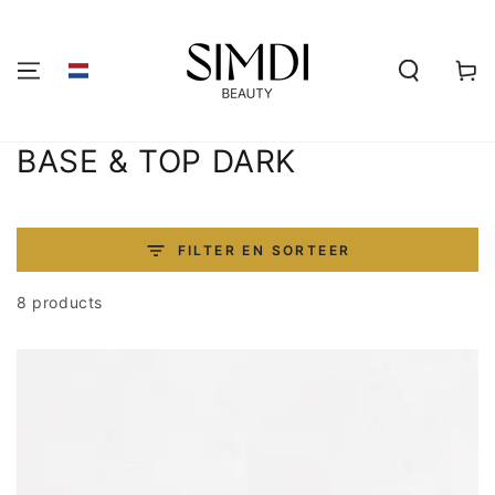
GA NAAR DE
INHOUD
Winkelwa
Collectie:
BASE & TOP DARK
FILTER EN SORTEER
8 products