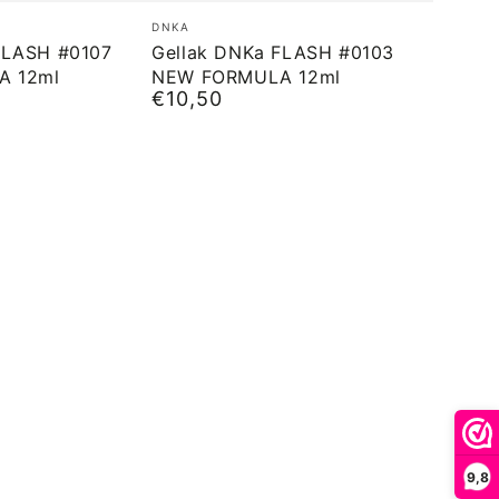
Gellak
Merk:
DNKA
DNKa
FLASH #0107
Gellak DNKa FLASH #0103
A 12ml
NEW FORMULA 12ml
FLASH
€10,50
Normale
#0103
prijs
NEW
FORMULA
12ml
9,8