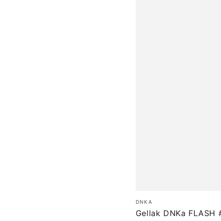
Gellak
Merk:
DNKA
DNKa
Gellak DNKa FLASH 