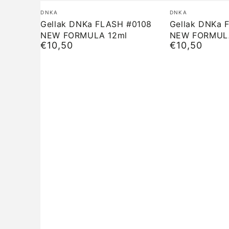
Gellak
Gellak
Merk:
Merk:
DNKA
DNKA
DNKa
DNKa
Gellak DNKa FLASH #0108
Gellak DNKa 
NEW FORMULA 12ml
NEW FORMUL
FLASH
FLASH
€10,50
€10,50
Normale
Normale
#0108
#0107
prijs
prijs
NEW
NEW
FORMULA
FORMULA
12ml
12ml