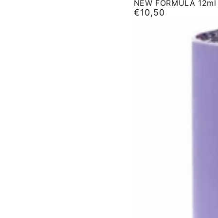
NEW FORMULA 12ml
FLASH
€10,50
Normale
#0105
prijs
NEW
FORMULA
12ml