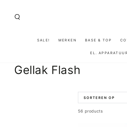
GA NAAR DE
INHOUD
SALE!
MERKEN
BASE & TOP
CO
EL. APPARATUU
Collectie:
Gellak Flash
SORTEREN OP
56 products