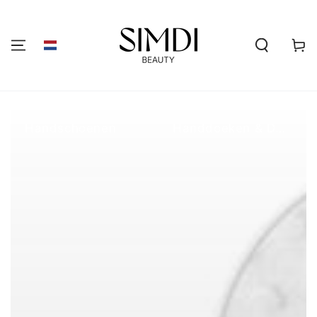
GA NAAR DE
INHOUD
Winkelwa
Handschoenen
Handdoeken & Doekjes