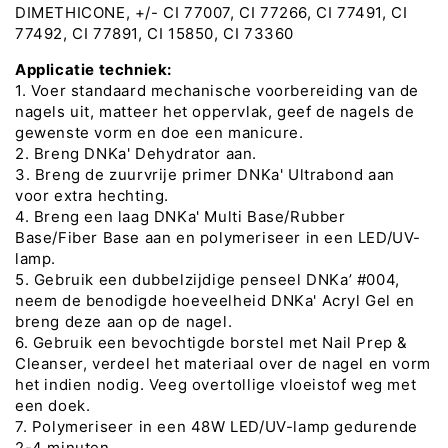
DIMETHICONE, +/- CI 77007, CI 77266, CI 77491, CI
77492, CI 77891, CI 15850, CI 73360
Applicatie techniek:
1. Voer standaard mechanische voorbereiding van de
nagels uit, matteer het oppervlak, geef de nagels de
gewenste vorm en doe een manicure.
2. Breng DNKa' Dehydrator aan.
3. Breng de zuurvrije primer DNKa' Ultrabond aan
voor extra hechting.
4. Breng een laag DNKa' Multi Base/Rubber
Base/Fiber Base aan en polymeriseer in een LED/UV-
lamp.
5. Gebruik een dubbelzijdige penseel DNKa’ #004,
neem de benodigde hoeveelheid DNKa' Acryl Gel en
breng deze aan op de nagel.
6. Gebruik een bevochtigde borstel met Nail Prep &
Cleanser, verdeel het materiaal over de nagel en vorm
het indien nodig. Veeg overtollige vloeistof weg met
een doek.
7. Polymeriseer in een 48W LED/UV-lamp gedurende
2-4 minuten.