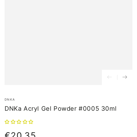
DNKA
DNKa Acryl Gel Powder #0005 30ml
€20,35
Normale