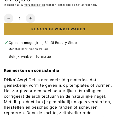
prijs
Inclusief BTW
Verzendkosten
worden berekend bij het afrekenen.
Hoeveelheid
Verlaag
Verhoog
het
het
PLAATS IN WINKELWAGEN
aantal
aantal
voor
voor
DNKa
DNKa
Ophalen mogelijk bij
SimDI Beauty Shop
Acryl
Acryl
Meestal klaar binnen 24 uur
Gel
Gel
Bekijk winkelinformatie
Powder
Powder
#0005
#0005
30ml
30ml
Kenmerken en consistentie
DNKa’ Acryl Gel is een veelzijdig materiaal dat
gemakkelijk vorm te geven is op templates of vormen.
Het zorgt voor een heel natuurlijke uitstraling en
corrigeert de architectuur van de natuurlijke nagel.
Met dit product kun je gemakkelijk nagels versterken,
herstellen en beschadigde randen of scheuren
repareren. Door de zachte, zelfnivellerende