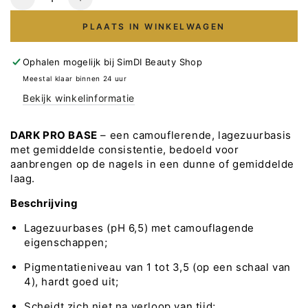
Verlaag
Verhoog
het
het
PLAATS IN WINKELWAGEN
aantal
aantal
voor
voor
DARK
DARK
Ophalen mogelijk bij
SimDI Beauty Shop
PRO
PRO
Meestal klaar binnen 24 uur
BASE
BASE
Bekijk winkelinformatie
Nr22
Nr22
-
-
15ml
15ml
DARK PRO BASE
– een camouflerende, lagezuurbasis
met gemiddelde consistentie, bedoeld voor
aanbrengen op de nagels in een dunne of gemiddelde
laag.
Beschrijving
Lagezuurbases (pH 6,5) met camouflagende
eigenschappen;
Pigmentatieniveau van 1 tot 3,5 (op een schaal van
4), hardt goed uit;
Scheidt zich niet na verloop van tijd;