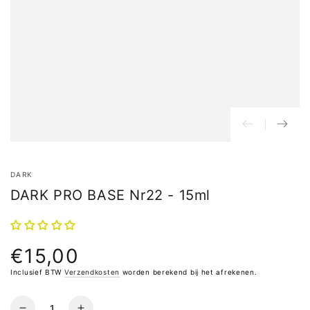
DARK
DARK PRO BASE Nr22 - 15ml
€15,00
Normale
prijs
Inclusief BTW
Verzendkosten
worden berekend bij het afrekenen.
Hoeveelheid