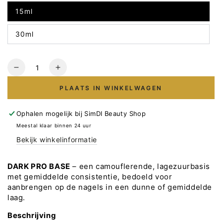
15ml
30ml
Hoeveelheid
Verlaag
Verhoog
het
het
PLAATS IN WINKELWAGEN
aantal
aantal
voor
voor
DARK
DARK
Ophalen mogelijk bij
SimDI Beauty Shop
PRO
PRO
Meestal klaar binnen 24 uur
BASE
BASE
Bekijk winkelinformatie
Nr55
Nr55
DARK PRO BASE
– een camouflerende, lagezuurbasis
met gemiddelde consistentie, bedoeld voor
aanbrengen op de nagels in een dunne of gemiddelde
laag.
Beschrijving