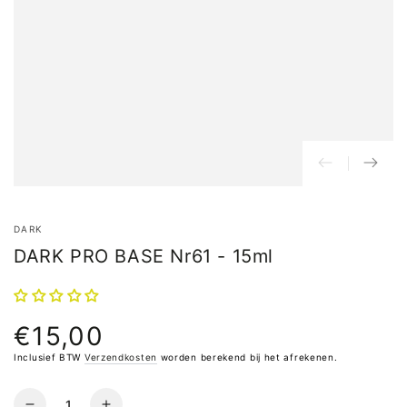
DARK
DARK PRO BASE Nr61 - 15ml
€15,00
Normale
prijs
Inclusief BTW
Verzendkosten
worden berekend bij het afrekenen.
Hoeveelheid