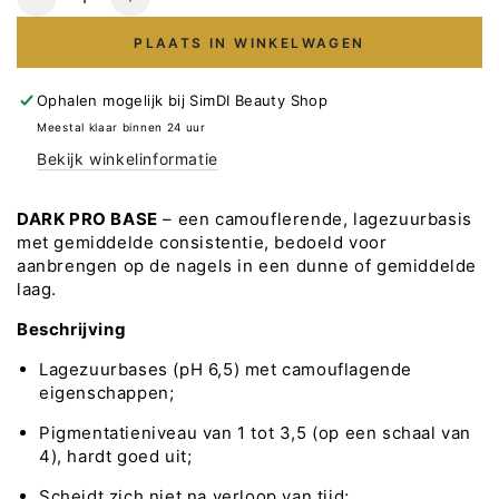
Verlaag
Verhoog
het
het
PLAATS IN WINKELWAGEN
aantal
aantal
voor
voor
DARK
DARK
Ophalen mogelijk bij
SimDI Beauty Shop
PRO
PRO
Meestal klaar binnen 24 uur
BASE
BASE
Bekijk winkelinformatie
Nr61
Nr61
-
-
15ml
15ml
DARK PRO BASE
– een camouflerende, lagezuurbasis
met gemiddelde consistentie, bedoeld voor
aanbrengen op de nagels in een dunne of gemiddelde
laag.
Beschrijving
Lagezuurbases (pH 6,5) met camouflagende
eigenschappen;
Pigmentatieniveau van 1 tot 3,5 (op een schaal van
4), hardt goed uit;
Scheidt zich niet na verloop van tijd;