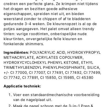
creëren een perfecte glans. Ze krimpen niet tijdens
het dragen en bezitten goede adhesieve
eigenschappen, spreiden niet uit, en bieden
weerstand zonder te chippen of af te bladderen
gedurende 3-4 weken. De kleurenopzet is al op de
potjes aangegeven. Het palet omvat alleen trendy
tinten: vurige roodtinten, onberispelijke nude
kleurtinten, onvergetelijke felle kleuren en
fonkelende shimmers.
Ingrediënten:
POLYACRYLIC ACID, HYDROXYPROPYL
METHACRYLATE, ACRYLATES COPOLYMER,
HYDROXYCYCLOHEXYL PHENYL KETONE, ETHYL
TRIMETHYLBENZOYL PHENYLPHOSPHINATE, SILICA,
+/- CI 77000, CI 77007, CI 77491, CI 77492, CI 77499,
CI 77742, CI 77891, CI 15850, CI 15985, CI 45380
Applicatie techniek:
Voer een standaardmechanische voorbereiding
van de nagelplaat uit.
Maak de nagel schoon met de 3-in-1 Prep &