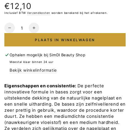
€12,10
Normale
prijs
Inclusief BTW
Verzendkosten
worden berekend bij het afrekenen.
Hoeveelheid
Verlaag
Verhoog
het
het
PLAATS IN WINKELWAGEN
aantal
aantal
voor
voor
DNKa&#39;
DNKa&#39;
Ophalen mogelijk bij
SimDI Beauty Shop
Cover
Cover
Meestal klaar binnen 24 uur
Base
Base
Bekijk winkelinformatie
#0056
#0056
Fairy
Fairy
NEW
NEW
Eigenschappen en consistentie:
De perfecte
FORMULA
FORMULA
innovatieve formule in bases zorgt voor een
12ml
12ml
uitstekende dekking van de natuurlijke nagelplaat en
een snelle uitharding. De bases zijn zelfnivellerend en
zeer prettig in gebruik, waardoor de procedure korter
duurt. Ze hebben een mediumdichte consistentie
(nauwkeurigere vloeistof) en een medium hardheid.
Ze verdelen zich gelijkmatig over de nagelplaat en