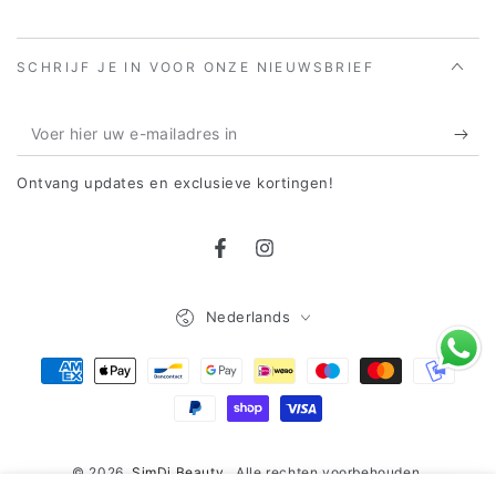
SCHRIJF JE IN VOOR ONZE NIEUWSBRIEF
Voer
hier
Ontvang updates en exclusieve kortingen!
uw
e-
Facebook
Instagram
mailadres
in
Taal
Nederlands
Betaalmethoden
© 2026,
SimDi Beauty
. Alle rechten voorbehouden.