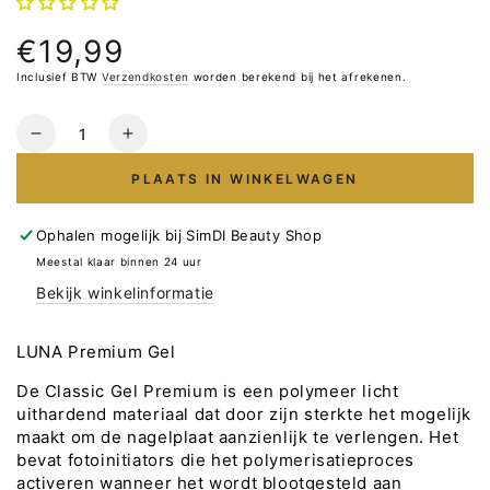
€19,99
Normale
prijs
Inclusief BTW
Verzendkosten
worden berekend bij het afrekenen.
Hoeveelheid
Verlaag
Verhoog
het
het
PLAATS IN WINKELWAGEN
aantal
aantal
voor
voor
LUNA
LUNA
Ophalen mogelijk bij
SimDI Beauty Shop
Premium
Premium
Meestal klaar binnen 24 uur
Gel
Gel
Bekijk winkelinformatie
Nr12,
Nr12,
30ml
30ml
LUNA Premium Gel
De Classic Gel Premium is een polymeer licht
uithardend materiaal dat door zijn sterkte het mogelijk
maakt om de nagelplaat aanzienlijk te verlengen. Het
bevat fotoinitiators die het polymerisatieproces
activeren wanneer het wordt blootgesteld aan