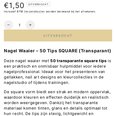
€1,50
Normale
UITVERKOCHT
prijs
Inclusief BTW
Verzendkosten
worden berekend bij het afrekenen.
Hoeveelheid
Verlaag
Verhoog
het
het
UITVERKOCHT
aantal
aantal
voor
voor
ABA
ABA
Nagel Waaier – 50 Tips SQUARE (Transparant)
Group
Group
nagel
nagel
Deze nagel waaier met
50 transparante square tips
is
waaier
waaier
een praktisch en onmisbaar hulpmiddel voor iedere
50
50
nagelprofessional. Ideaal voor het presenteren van
tips
tips
gellakken, nail art designs en kleurcollecties in de
transparant
transparant
nagelstudio of tijdens trainingen.
De square vorm biedt een strak en modern oppervlak,
waardoor kleuren en effecten duidelijk en realistisch
worden weergegeven. Dankzij het transparante
materiaal komen tinten, glans en details optimaal tot
hun recht. De tips zijn stevig, lichtgewicht en