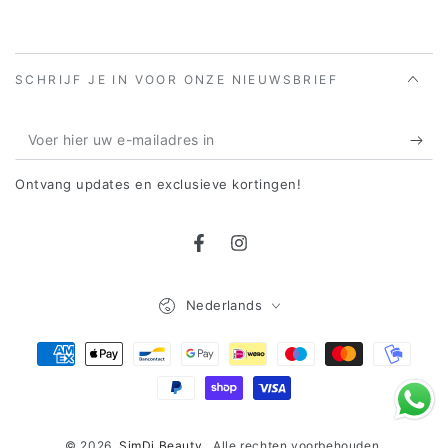
SCHRIJF JE IN VOOR ONZE NIEUWSBRIEF
Voer
hier
Ontvang updates en exclusieve kortingen!
uw
e-
Facebook
Instagram
mailadres
in
Taal
Nederlands
Betaalmethoden
© 2026,
SimDi Beauty
. Alle rechten voorbehouden.