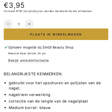
€3,95
Normale
prijs
Inclusief BTW
Verzendkosten
worden berekend bij het afrekenen.
Hoeveelheid
Verlaag
Verhoog
het
het
PLAATS IN WINKELWAGEN
aantal
aantal
voor
voor
STALEKS
STALEKS
Ophalen mogelijk bij
SimDI Beauty Shop
Diamant
Diamant
Meestal klaar binnen 24 uur
Frees
Frees
Bekijk winkelinformatie
Bitje
Bitje
Conus
Conus
Blauw
Blauw
BELANGRIJKSTE KENMERKEN:
1.8mm
1.8mm
gebruikt voor het opschuren en polijsten van de
8
8
nagel;
mm
mm
nagelriem verwerking
correctie van de lengte van de nagelplaat
Medium korrel- blauw