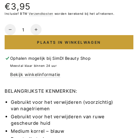
€3,95
Normale
prijs
Inclusief BTW
Verzendkosten
worden berekend bij het afrekenen.
Hoeveelheid
Verlaag
Verhoog
het
het
PLAATS IN WINKELWAGEN
aantal
aantal
voor
voor
STALEKS
STALEKS
Ophalen mogelijk bij
SimDI Beauty Shop
Diamant
Diamant
Meestal klaar binnen 24 uur
Frees
Frees
Bekijk winkelinformatie
Bitje
Bitje
Drop
Drop
Blauw
Blauw
BELANGRIJKSTE KENMERKEN:
1.8mm
1.8mm
Gebruikt voor het verwijderen (voorzichtig)
4mm
4mm
van nagelriemen
Gebruikt voor het verwijderen van ruwe
gescheurde huid
Medium korrel – blauw