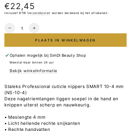
€22,45
Normale
prijs
Inclusief BTW
Verzendkosten
worden berekend bij het afrekenen.
Hoeveelheid
Verlaag
Verhoog
het
het
PLAATS IN WINKELWAGEN
aantal
aantal
voor
voor
Staleks
Staleks
Ophalen mogelijk bij
SimDI Beauty Shop
Professionele
Professionele
Meestal klaar binnen 24 uur
Nagelriem
Nagelriem
Bekijk winkelinformatie
Tang
Tang
SMART
SMART
10
10
Staleks Professional cuticle nippers SMART 10-4 mm
4mm
4mm
(NS-10-4)
Deze nagelriemtangen liggen soepel in de hand en
knippen uiterst scherp en nauwkeurig.
• Meslengte 4 mm
• Licht hellende rechte snijkanten
• Rechte handvatten