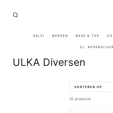
GA NAAR DE
INHOUD
SALE!
MERKEN
BASE & TOP
CO
EL. APPARATUU
Collectie:
ULKA Diversen
SORTEREN OP
10 products