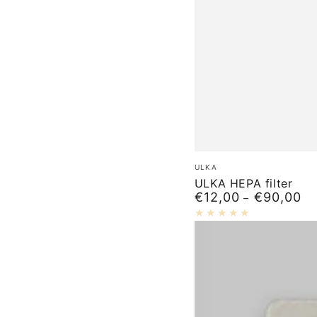
ULKA
Merk:
ULKA
HEPA
ULKA HEPA filter
€12,00
€90,00
Normale
filter
prijs