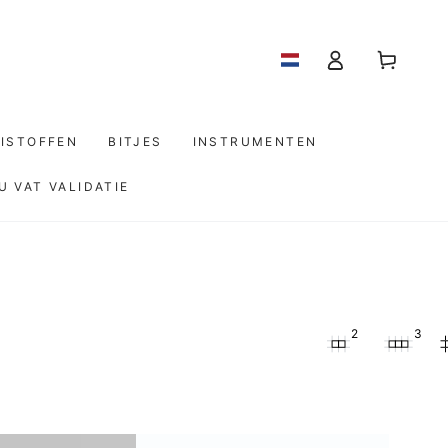
Log
Winkelwagen
in
ISTOFFEN
BITJES
INSTRUMENTEN
U VAT VALIDATIE
2
3