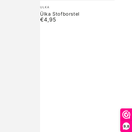
Ülka
Merk:
ULKA
Stofborstel
Ülka Stofborstel
€4,95
Normale
prijs
9,8