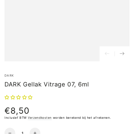
DARK
DARK Gellak Vitrage 07, 6ml
€8,50
Normale
prijs
Inclusief BTW
Verzendkosten
worden berekend bij het afrekenen.
Hoeveelheid