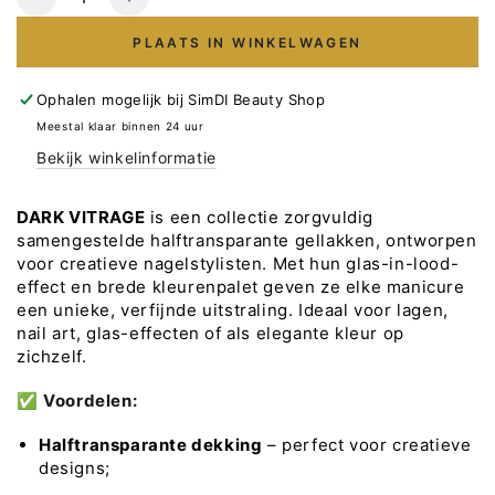
Verlaag
Verhoog
het
het
PLAATS IN WINKELWAGEN
aantal
aantal
voor
voor
DARK
DARK
Ophalen mogelijk bij
SimDI Beauty Shop
Gellak
Gellak
Meestal klaar binnen 24 uur
Vitrage
Vitrage
Bekijk winkelinformatie
07,
07,
6ml
6ml
DARK VITRAGE
is een collectie zorgvuldig
samengestelde halftransparante gellakken, ontworpen
voor creatieve nagelstylisten. Met hun glas-in-lood-
effect en brede kleurenpalet geven ze elke manicure
een unieke, verfijnde uitstraling. Ideaal voor lagen,
nail art, glas-effecten of als elegante kleur op
zichzelf.
✅
Voordelen:
Halftransparante dekking
– perfect voor creatieve
designs;