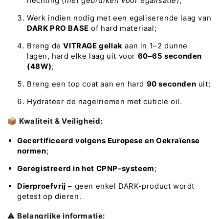
hechting (
niet gebruiken voor egalisatie
);
Werk indien nodig met een egaliserende laag van
DARK PRO BASE
of hard materiaal;
Breng de
VITRAGE gellak
aan in 1–2 dunne
lagen, hard elke laag uit voor
60–65 seconden
(48W)
;
Breng een top coat aan en hard
90 seconden
uit;
Hydrateer de nagelriemen met cuticle oil.
📦
Kwaliteit & Veiligheid:
Gecertificeerd volgens Europese en Oekraïense
normen
;
Geregistreerd in het CPNP-systeem
;
Dierproefvrij
– geen enkel DARK-product wordt
getest op dieren.
⚠️
Belangrijke informatie: