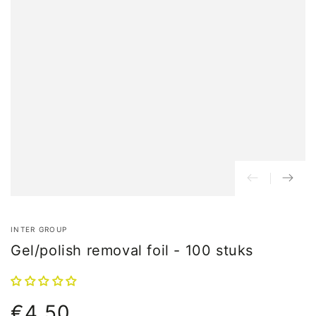
INTER GROUP
Gel/polish removal foil - 100 stuks
€4,50
Normale