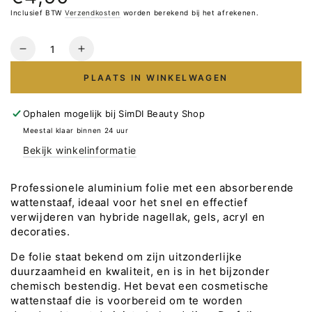
prijs
Inclusief BTW
Verzendkosten
worden berekend bij het afrekenen.
Hoeveelheid
Verlaag
Verhoog
het
het
PLAATS IN WINKELWAGEN
aantal
aantal
voor
voor
Gel/polish
Gel/polish
Ophalen mogelijk bij
SimDI Beauty Shop
removal
removal
Meestal klaar binnen 24 uur
foil
foil
Bekijk winkelinformatie
-
-
100
100
stuks
stuks
Professionele aluminium folie met een absorberende
wattenstaaf, ideaal voor het snel en effectief
verwijderen van hybride nagellak, gels, acryl en
decoraties.
De folie staat bekend om zijn uitzonderlijke
duurzaamheid en kwaliteit, en is in het bijzonder
chemisch bestendig. Het bevat een cosmetische
wattenstaaf die is voorbereid om te worden