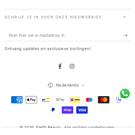
SCHRIJF JE IN VOOR ONZE NIEUWSBRIEF
Voer
hier
Ontvang updates en exclusieve kortingen!
uw
e-
Facebook
Instagram
mailadres
in
Taal
Nederlands
Betaalmethoden
© 2026,
SimDi Beauty
. Alle rechten voorbehouden.