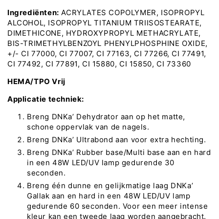
Ingrediënten:
ACRYLATES COPOLYMER, ISOPROPYL
ALCOHOL, ISOPROPYL TITANIUM TRIISOSTEARATE,
DIMETHICONE, HYDROXYPROPYL METHACRYLATE,
BIS-TRIMETHYLBENZOYL PHENYLPHOSPHINE OXIDE,
+/- CI 77000, CI 77007, CI 77163, CI 77266, CI 77491,
CI 77492, CI 77891, CI 15880, CI 15850, CI 73360
HEMA/TPO Vrij
Applicatie techniek:
Breng DNKa’ Dehydrator aan op het matte,
schone oppervlak van de nagels.
Breng DNKa’ Ultrabond aan voor extra hechting.
Breng DNKa’ Rubber base/Multi base aan en hard
in een 48W LED/UV lamp gedurende 30
seconden.
Breng één dunne en gelijkmatige laag DNKa’
Gallak aan en hard in een 48W LED/UV lamp
gedurende 60 seconden. Voor een meer intense
kleur kan een tweede laag worden aangebracht.