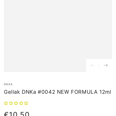
DNKA
Gellak DNKa #0042 NEW FORMULA 12ml
€10,50
Normale