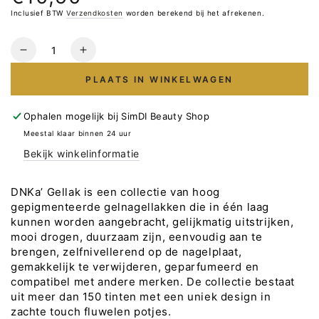
prijs
Inclusief BTW
Verzendkosten
worden berekend bij het afrekenen.
Hoeveelheid
Verlaag
Verhoog
het
het
PLAATS IN WINKELWAGEN
aantal
aantal
voor
voor
Gellak
Gellak
Ophalen mogelijk bij
SimDI Beauty Shop
DNKa
DNKa
Meestal klaar binnen 24 uur
#0042
#0042
Bekijk winkelinformatie
NEW
NEW
FORMULA
FORMULA
12ml
12ml
DNKa’ Gellak is een collectie van hoog
gepigmenteerde gelnagellakken die in één laag
kunnen worden aangebracht, gelijkmatig uitstrijken,
mooi drogen, duurzaam zijn, eenvoudig aan te
brengen, zelfnivellerend op de nagelplaat,
gemakkelijk te verwijderen, geparfumeerd en
compatibel met andere merken. De collectie bestaat
uit meer dan 150 tinten met een uniek design in
zachte touch fluwelen potjes.