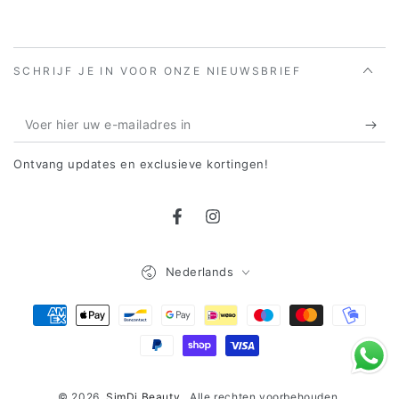
SCHRIJF JE IN VOOR ONZE NIEUWSBRIEF
Voer
hier
Ontvang updates en exclusieve kortingen!
uw
e-
Facebook
Instagram
mailadres
in
Taal
Nederlands
Betaalmethoden
© 2026,
SimDi Beauty
. Alle rechten voorbehouden.