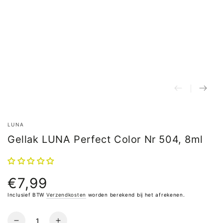
LUNA
Gellak LUNA Perfect Color Nr 504, 8ml
€7,99
Normale
prijs
Inclusief BTW
Verzendkosten
worden berekend bij het afrekenen.
Hoeveelheid