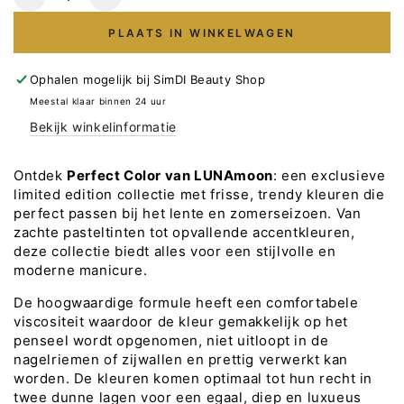
Verlaag
Verhoog
het
het
PLAATS IN WINKELWAGEN
aantal
aantal
voor
voor
Gellak
Gellak
Ophalen mogelijk bij
SimDI Beauty Shop
LUNA
LUNA
Meestal klaar binnen 24 uur
Perfect
Perfect
Bekijk winkelinformatie
Color
Color
Nr
Nr
504,
504,
Ontdek
Perfect Color van LUNAmoon
: een exclusieve
8ml
8ml
limited edition collectie met frisse, trendy kleuren die
perfect passen bij het lente en zomerseizoen. Van
zachte pasteltinten tot opvallende accentkleuren,
deze collectie biedt alles voor een stijlvolle en
moderne manicure.
De hoogwaardige formule heeft een comfortabele
viscositeit waardoor de kleur gemakkelijk op het
penseel wordt opgenomen, niet uitloopt in de
nagelriemen of zijwallen en prettig verwerkt kan
worden. De kleuren komen optimaal tot hun recht in
twee dunne lagen voor een egaal, diep en luxueus