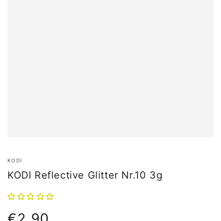
KODI
KODI Reflective Glitter Nr.10 3g
€2,90
Normale