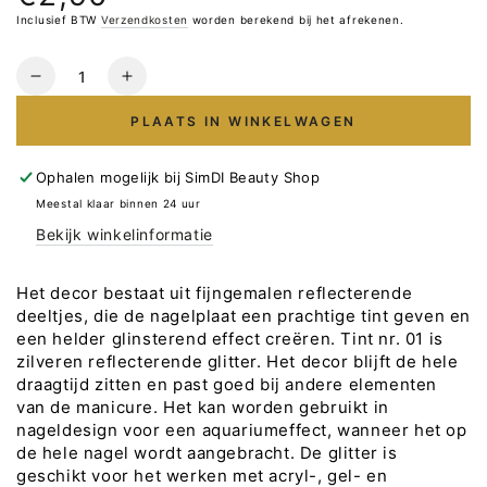
prijs
Inclusief BTW
Verzendkosten
worden berekend bij het afrekenen.
Hoeveelheid
Verlaag
Verhoog
het
het
PLAATS IN WINKELWAGEN
aantal
aantal
voor
voor
KODI
KODI
Ophalen mogelijk bij
SimDI Beauty Shop
Reflective
Reflective
Meestal klaar binnen 24 uur
Glitter
Glitter
Bekijk winkelinformatie
Nr.10
Nr.10
3g
3g
Het decor bestaat uit fijngemalen reflecterende
deeltjes, die de nagelplaat een prachtige tint geven en
een helder glinsterend effect creëren. Tint nr. 01 is
zilveren reflecterende glitter. Het decor blijft de hele
draagtijd zitten en past goed bij andere elementen
van de manicure. Het kan worden gebruikt in
nageldesign voor een aquariumeffect, wanneer het op
de hele nagel wordt aangebracht. De glitter is
geschikt voor het werken met acryl-, gel- en