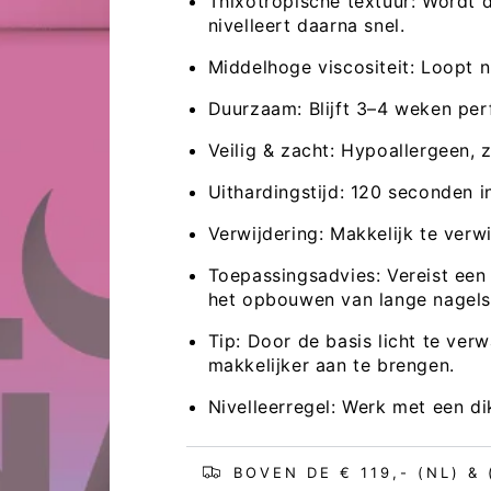
Thixotropische textuur: Wordt 
nivelleert daarna snel.
Middelhoge viscositeit: Loopt n
Duurzaam: Blijft 3–4 weken perf
Veilig & zacht: Hypoallergeen,
Uithardingstijd: 120 seconden i
Verwijdering: Makkelijk te verwi
Toepassingsadvies: Vereist een
het opbouwen van lange nagels
Tip: Door de basis licht te ve
makkelijker aan te brengen.
Nivelleerregel: Werk met een di
Open
media
2
in
modaal
BOVEN DE € 119,- (NL) &