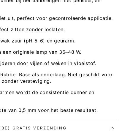
dunner bij het aanbrengen met penseel, en
iet uit, perfect voor gecontroleerde applicatie.
ect zitten zonder loslaten.
 zwak zuur (pH 5–6) en geurarm.
n een originele lamp van 36–48 W.
jderen door vijlen of weken in vloeistof.
 Rubber Base als onderlaag. Niet geschikt voor
 zonder versteviging.
rwarmen wordt de consistentie dunner en
kte van 0,5 mm voor het beste resultaat.
Open
media
3
in
modaal
 (BE) GRATIS VERZENDING