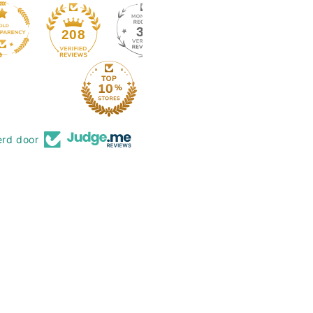
39
208
erd door