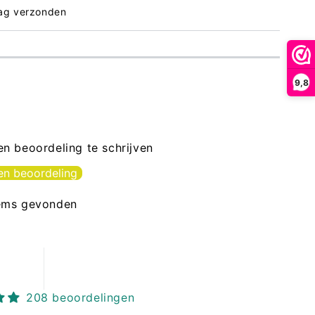
dag verzonden
9,8
n beoordeling te schrijven
een beoordeling
ems gevonden
208 beoordelingen