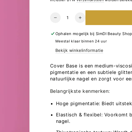
Hoeveelheid
Verlaag
Verhoog
het
het
aantal
aantal
Ophalen mogelijk bij
SimDI Beauty Sho
voor
voor
Meestal klaar binnen 24 uur
LUNA
LUNA
Bekijk winkelinformatie
Cover
Cover
Base
Base
Nr28,
Nr28,
Cover Base is een medium-viscosit
13ml
13ml
pigmentatie en een subtiele glitt
natuurlijke nagel en zorgt voor e
Belangrijkste kenmerken:
Hoge pigmentatie: Biedt uitstek
Elastisch & flexibel: Voorkomt 
nagel.