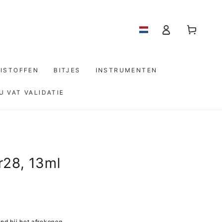
Log
Winkelwagen
in
ISTOFFEN
BITJES
INSTRUMENTEN
U VAT VALIDATIE
28, 13ml
d bij het afrekenen.