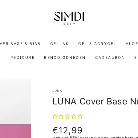
VER BASE & BIAB
GELLAK
GEL & ACRYGEL
VLOE
R
PEDICURE
BENODIGDHEDEN
CADEAUBON
E
LUNA
LUNA Cover Base Nr
€12,99
Normale
prijs
Inclusief BTW
Verzendkosten
worden bereken