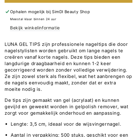
voor
voor
LUNA
LUNA
Ophalen mogelijk bij
SimDI Beauty Shop
Gel
Gel
Meestal klaar binnen 24 uur
tips
tips
Bekijk winkelinformatie
LUNA GEL TIPS zijn professionele nageltips die door
nagelstylisten worden gebruikt om lange nagels te
creëren vanaf korte nagels. Deze tips bieden een
langdurige draagbaarheid en kunnen 1-2 keer
gecorrigeerd worden zonder volledige verwijdering.
Ze zijn zowel sterk als flexibel, wat het aanbrengen op
de nagels eenvoudig maakt, zonder dat er extra
moeite nodig is.
De tips zijn gemaakt van gel (acrylaat) en kunnen
gevijld en geweekt worden in gelpolish remover, wat
zorgt voor gemakkelijk onderhoud en aanpassing.
Lengte: 3,5 cm, ideaal voor de wijsvingernagel.
Aantal in verpakking: 500 stuks, geschikt voor een