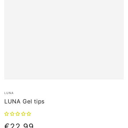
LUNA
LUNA Gel tips
€22,99
Normale