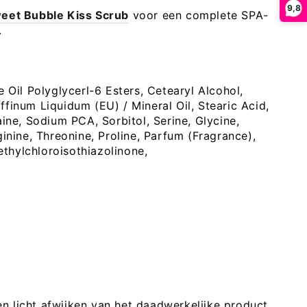
9,8
et Bubble Kiss Scrub
voor een complete SPA-
.
e Oil Polyglycerl-6 Esters, Cetearyl Alcohol,
finum Liquidum (EU) / Mineral Oil, Stearic Acid,
aine, Sodium PCA, Sorbitol, Serine, Glycine,
ginine, Threonine, Proline, Parfum (Fragrance),
thylchloroisothiazolinone,
 licht afwijken van het daadwerkelijke product.