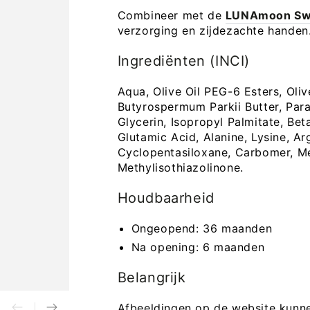
Combineer met de
LUNAmoon Swe
verzorging en zijdezachte handen
Ingrediënten (INCI)
Aqua, Olive Oil PEG-6 Esters, Oliv
Butyrospermum Parkii Butter, Paraf
Glycerin, Isopropyl Palmitate, Bet
Glutamic Acid, Alanine, Lysine, Ar
Cyclopentasiloxane, Carbomer, Me
Methylisothiazolinone.
Houdbaarheid
Ongeopend: 36 maanden
Na opening: 6 maanden
Belangrijk
Afbeeldingen op de website kunnen