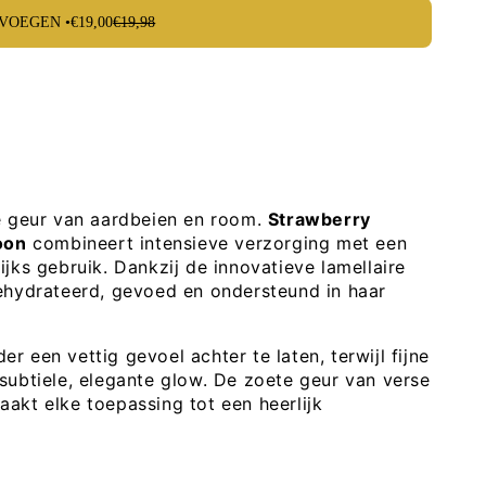
VOEGEN •
€19,00
€19,98
p
e geur van aardbeien en room.
Strawberry
oon
combineert intensieve verzorging met een
jks gebruik. Dankzij de innovatieve lamellaire
ehydrateerd, gevoed en ondersteund in haar
der een vettig gevoel achter te laten, terwijl fijne
subtiele, elegante glow. De zoete geur van verse
akt elke toepassing tot een heerlijk