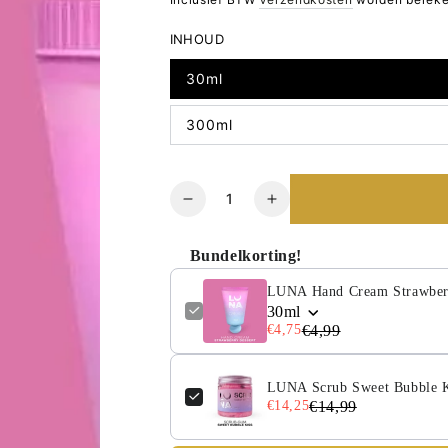
INHOUD
30ml
300ml
Hoeveelheid
Verlaag
Verhoog
het
het
aantal
aantal
Bundelkorting!
voor
voor
LUNA
LUNA
LUNA Hand Cream Strawberr
Hand
Hand
30ml
€4,75
€4,99
Cream
Cream
Strawberry
Strawberry
Dessert
Dessert
LUNA Scrub Sweet Bubble K
€14,25
€14,99