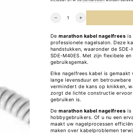
Hoeveelheid
Verlaag
Verhoog
het
het
aantal
aantal
De
marathon kabel nagelfrees
is
voor
voor
professionele nagelsalon. Deze ka
SAEYANG
SAEYANG
handstukken, waaronder de SDE
Marathon
Marathon
SDE-M40ES. Met zijn flexibele en
frees
frees
gebruiksgemak.
Kabel
Kabel
Elke nagelfrees kabel is gemaakt 
lange levensduur en betrouwbare 
vermindert de kans op knikken, w
zorgt de lichte constructie ervoo
gebruiken is.
De
marathon kabel nagelfrees
is
hobbygebruikers. Of u nu een erva
maakt uw nagelprocessen efficiën
maken over kabelproblemen terwij