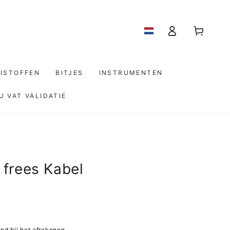
Log
Winkelwagen
in
ISTOFFEN
BITJES
INSTRUMENTEN
U VAT VALIDATIE
frees Kabel
d bij het afrekenen.