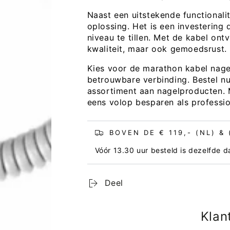
Naast een uitstekende functionali
oplossing. Het is een investering
niveau te tillen. Met de kabel ont
kwaliteit, maar ook gemoedsrust.
Kies voor de marathon kabel nage
betrouwbare verbinding. Bestel nu
assortiment aan nagelproducten. 
eens volop besparen als professio
BOVEN DE € 119,- (NL) &
Vóór 13.30 uur besteld is dezelfde 
Deel
Open
media
2
Klan
in
modaal