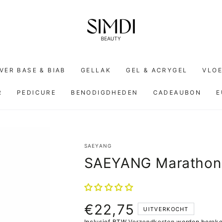
VER BASE & BIAB
GELLAK
GEL & ACRYGEL
VLOE
R
PEDICURE
BENODIGDHEDEN
CADEAUBON
E
SAEYANG
SAEYANG Marathon 
€22,75
Normale
UITVERKOCHT
prijs
Inclusief BTW
Verzendkosten
worden bereken