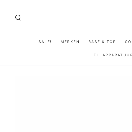
GA NAAR DE
INHOUD
SALE!
MERKEN
BASE & TOP
CO
EL. APPARATUU
GA NAAR
PRODUCTINFORMATIE