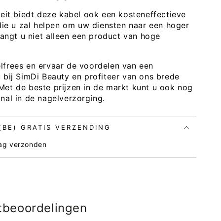
teit biedt deze kabel ook een kosteneffectieve
 die u zal helpen om uw diensten naar een hoger
vangt u niet alleen een product van hoge
lfrees en ervaar de voordelen van een
 bij SimDi Beauty en profiteer van ons brede
Met de beste prijzen in de markt kunt u ook nog
nal in de nagelverzorging.
 (BE) GRATIS VERZENDING
dag verzonden
Open
media
3
tbeoordelingen
in
modaal