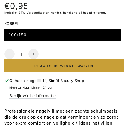
€0,95
Normale
prijs
Inclusief BTW
Verzendkosten
worden berekend bij het afrekenen.
KORREL
100/180
Hoeveelheid
Verlaag
Verhoog
het
het
PLAATS IN WINKELWAGEN
aantal
aantal
voor
voor
Nagelvijl
Nagelvijl
Ophalen mogelijk bij
SimDI Beauty Shop
&quot;Halvemaan&quot;
&quot;Halvemaan&quot;
Meestal klaar binnen 24 uur
-
-
Bekijk winkelinformatie
Kunststof
Kunststof
zachte
zachte
basis
basis
Professionele nagelvijl met een zachte schuimbasis
WONDERFILE,
WONDERFILE,
die de druk op de nagelplaat vermindert en zo zorgt
1
1
voor extra comfort en veiligheid tijdens het vijlen.