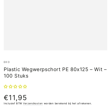
EKO
Plastic Wegwerpschort PE 80x125 – Wit –
100 Stuks
€11,95
Normale
prijs
Inclusief BTW
Verzendkosten
worden berekend bij het afrekenen.