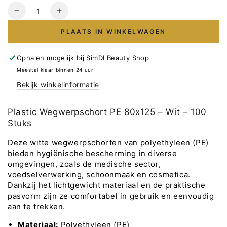
Hoeveelheid
Verlaag
Verhoog
het
het
PLAATS IN WINKELWAGEN
aantal
aantal
voor
voor
Plastic
Plastic
Ophalen mogelijk bij
SimDI Beauty Shop
Wegwerpschort
Wegwerpschort
Meestal klaar binnen 24 uur
PE
PE
Bekijk winkelinformatie
80x125
80x125
–
–
Wit
Wit
Plastic Wegwerpschort PE 80x125 – Wit – 100
–
–
Stuks
100
100
Stuks
Stuks
Deze witte wegwerpschorten van polyethyleen (PE)
bieden hygiënische bescherming in diverse
omgevingen, zoals de medische sector,
voedselverwerking, schoonmaak en cosmetica.
Dankzij het lichtgewicht materiaal en de praktische
pasvorm zijn ze comfortabel in gebruik en eenvoudig
aan te trekken.
Materiaal:
Polyethyleen (PE)