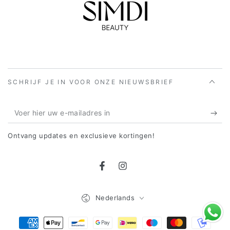
SCHRIJF JE IN VOOR ONZE NIEUWSBRIEF
Voer
hier
Ontvang updates en exclusieve kortingen!
uw
e-
Facebook
Instagram
mailadres
in
Taal
Nederlands
Betaalmethoden