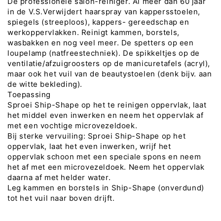
De professionele salon-reiniger. Al meer dan 60 jaar
in de V.S.Verwijdert haarspray van kappersstoelen,
spiegels (streeploos), kappers- gereedschap en
werkoppervlakken. Reinigt kammen, borstels,
wasbakken en nog veel meer. De spetters op een
loupelamp (natfreestechniek). De spikkeltjes op de
ventilatie/afzuigroosters op de manicuretafels (acryl),
maar ook het vuil van de beautystoelen (denk bijv. aan
de witte bekleding).
Toepassing
Sproei Ship-Shape op het te reinigen oppervlak, laat
het middel even inwerken en neem het oppervlak af
met een vochtige microvezeldoek.
Bij sterke vervuiling: Sproei Ship-Shape op het
oppervlak, laat het even inwerken, wrijf het
oppervlak schoon met een speciale spons en neem
het af met een microvezeldoek. Neem het oppervlak
daarna af met helder water.
Leg kammen en borstels in Ship-Shape (onverdund)
tot het vuil naar boven drijft.