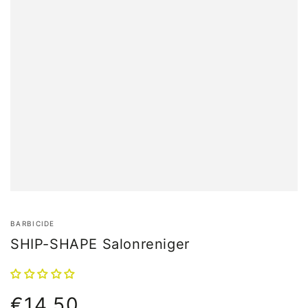
BARBICIDE
SHIP-SHAPE Salonreniger
€14,50
Normale