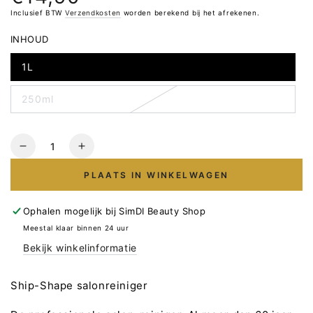
prijs
Inclusief BTW
Verzendkosten
worden berekend bij het afrekenen.
INHOUD
1L
250ml
Hoeveelheid
Verlaag
Verhoog
het
het
PLAATS IN WINKELWAGEN
aantal
aantal
voor
voor
SHIP-
SHIP-
Ophalen mogelijk bij
SimDI Beauty Shop
SHAPE
SHAPE
Meestal klaar binnen 24 uur
Salonreniger
Salonreniger
Bekijk winkelinformatie
Ship-Shape salonreiniger