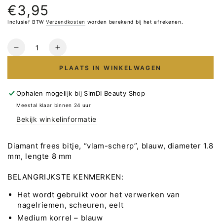
€3,95
Normale
prijs
Inclusief BTW
Verzendkosten
worden berekend bij het afrekenen.
Hoeveelheid
Verlaag
Verhoog
het
het
PLAATS IN WINKELWAGEN
aantal
aantal
voor
voor
STALEKS
STALEKS
Ophalen mogelijk bij
SimDI Beauty Shop
Diamant
Diamant
Meestal klaar binnen 24 uur
Frees
Frees
Bekijk winkelinformatie
Bitje
Bitje
Vlam-
Vlam-
Scherp
Scherp
Diamant frees bitje, “vlam-scherp”, blauw, diameter 1.8
Blauw
Blauw
mm, lengte 8 mm
1.8mm
1.8mm
8mm
8mm
BELANGRIJKSTE KENMERKEN:
Het wordt gebruikt voor het verwerken van
nagelriemen, scheuren, eelt
Medium korrel – blauw