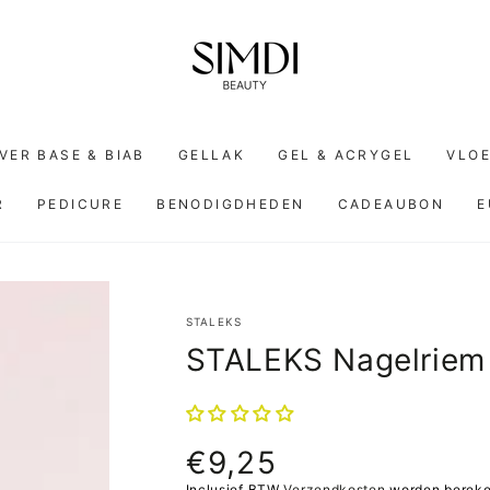
VER BASE & BIAB
GELLAK
GEL & ACRYGEL
VLOE
R
PEDICURE
BENODIGDHEDEN
CADEAUBON
E
STALEKS
STALEKS Nagelriem
€9,25
Normale
prijs
Inclusief BTW
Verzendkosten
worden bereken