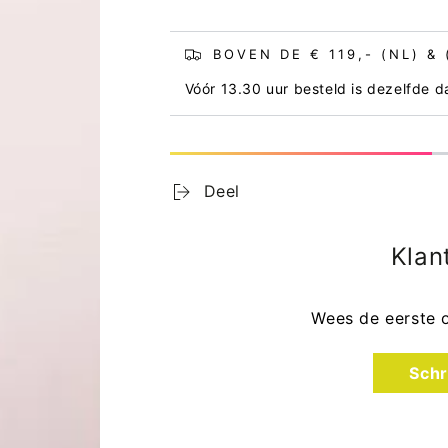
BOVEN DE € 119,- (NL) &
Vóór 13.30 uur besteld is dezelfde 
Deel
Klan
Wees de eerste 
Open
Schr
media
2
in
modaal