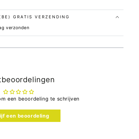
 (BE) GRATIS VERZENDING
dag verzonden
tbeoordelingen
om een beoordeling te schrijven
Open
ijf een beoordeling
media
3
in
modaal