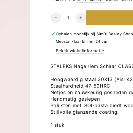
Hoeveelheid
Verlaag
Verhoog
het
het
aantal
aantal
Ophalen mogelijk bij
SimDI Beauty Sho
voor
voor
Meestal klaar binnen 24 uur
STALEKS
STALEKS
Bekijk winkelinformatie
Nagelriem
Nagelriem
Schaar
Schaar
CLASSIC
CLASSIC
STALEKS Nagelriem Schaar CLASS
21
21
TYPE
TYPE
Hoogwaardig staal 30X13 (Aisi 4
1
1
Staalhardheid 47-50HRC
Netjes en nauwkeurig gesneden do
Handmatig geslepen
Polijsten met GOI-pasta biedt wee
Stijlvolle glanzende coating.
1 stuk