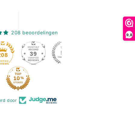
208 beoordelingen
9,8
39
208
erd door