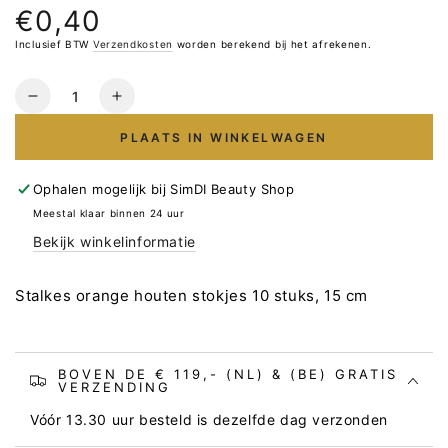
€0,40
Normale
prijs
Inclusief BTW
Verzendkosten
worden berekend bij het afrekenen.
Hoeveelheid
Verlaag
Verhoog
het
het
PLAATS IN WINKELWAGEN
aantal
aantal
voor
voor
STALEKS
STALEKS
Ophalen mogelijk bij
SimDI Beauty Shop
Orange
Orange
Meestal klaar binnen 24 uur
Houten
Houten
Bekijk winkelinformatie
Stokjes
Stokjes
10
10
stuks
stuks
Stalkes orange houten stokjes 10 stuks, 15 cm
15
15
cm
cm
BOVEN DE € 119,- (NL) & (BE) GRATIS
VERZENDING
Vóór 13.30 uur besteld is dezelfde dag verzonden