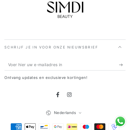
SCHRIJF JE IN VOOR ONZE NIEUWSBRIEF
Voer
hier
Ontvang updates en exclusieve kortingen!
uw
e-
Facebook
Instagram
mailadres
in
Taal
Nederlands
Betaalmethoden