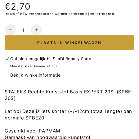
€2,70
Normale
prijs
Inclusief BTW
Verzendkosten
worden berekend bij het afrekenen.
Hoeveelheid
Verlaag
Verhoog
het
het
PLAATS IN WINKELWAGEN
aantal
aantal
voor
voor
STALEKS
STALEKS
Ophalen mogelijk bij
SimDI Beauty Shop
Rechte
Rechte
Meestal klaar binnen 24 uur
Kunststof
Kunststof
Bekijk winkelinformatie
Basis
Basis
EXPERT
EXPERT
20S
20S
STALEKS Rechte Kunststof Basis EXPERT 20S (SPBE-
20S)
Let op! Deze is iets korter (+/-12cm totaal lengte) dan
normale SPBE20
Geschikt voor PAPMAM
Gemaakt van hoogwaardig kunststof