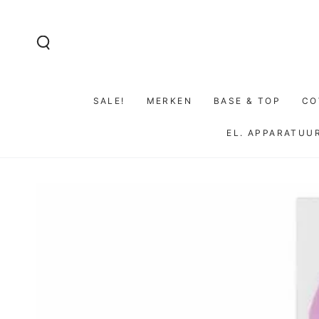
GA NAAR DE
INHOUD
SALE!
MERKEN
BASE & TOP
CO
EL. APPARATUU
GA NAAR
PRODUCTINFORMATIE