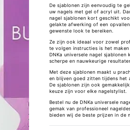
De sjablonen zijn eenvoudig te ge
uw nagels met gel of acryl uit. Da
nagel sjablonen kort geschikt voo
gelakte afwerking of een opvalle
gewenste look te bereiken.
Ze zijn ook ideaal voor zowel pro
te volgen instructies is het make
DNKa universele nagel sjablonen k
scherpe en nauwkeurige resultaten
Met deze sjablonen maakt u prachti
en blijven goed zitten tijdens het
De sjablonen zijn ook gemakkelij
keuze zijn voor elke nagelstylist.
Bestel nu de DNKa universele nage
Open
gemak van professioneel nagelde
media
bieden wij de beste prijzen in de 
3
in
modaal