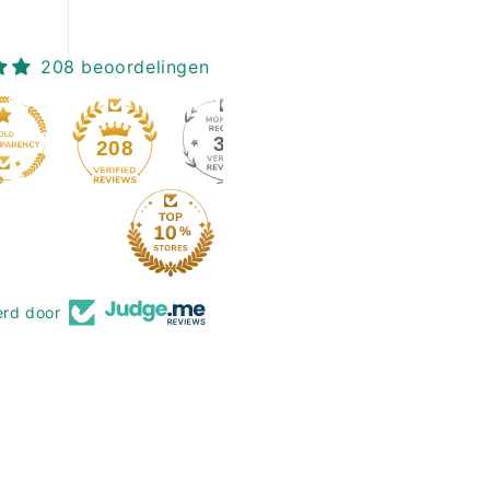
208 beoordelingen
39
208
erd door