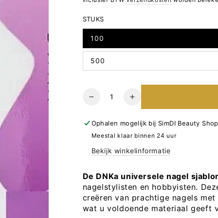
STUKS
100
500
Hoeveelheid
Verlaag
Verhoog
het
het
aantal
aantal
Ophalen mogelijk bij
SimDI Beauty Sho
voor
voor
Meestal klaar binnen 24 uur
DNKa
DNKa
Bekijk winkelinformatie
Universele
Universele
Nagel
Nagel
Sjablonen
Sjablonen
De DNKa universele nagel sjablo
Kort
Kort
nagelstylisten en hobbyisten. Dez
creëren van prachtige nagels met 
wat u voldoende materiaal geeft 