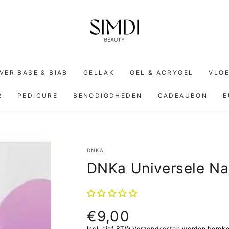
VER BASE & BIAB
GELLAK
GEL & ACRYGEL
VLOE
R
PEDICURE
BENODIGDHEDEN
CADEAUBON
E
DNKA
DNKa Universele Na
€9,00
Normale
prijs
Inclusief BTW
Verzendkosten
worden bereken