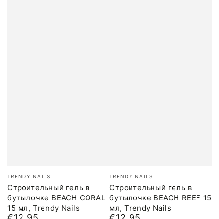
Бренд:
Бренд:
TRENDY NAILS
TRENDY NAILS
Строительный гель в
Строительный гель в
бутылочке BEACH CORAL
бутылочке BEACH REEF 15
15 мл, Trendy Nails
мл, Trendy Nails
€12,95
€12,95
Обычная
Обычная