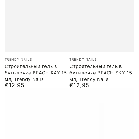
Бренд:
Бренд:
TRENDY NAILS
TRENDY NAILS
Строительный гель в
Строительный гель в
бутылочке BEACH RAY 15
бутылочке BEACH SKY 15
мл, Trendy Nails
мл, Trendy Nails
€12,95
€12,95
Обычная
Обычная
цена
цена