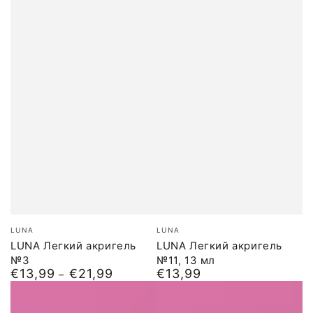
Бренд:
Бренд:
LUNA
LUNA
LUNA Легкий акригель
LUNA Легкий акригель
№3
№11, 13 мл
€13,99
€21,99
€13,99
Обычная
Обычная
цена
цена