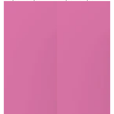
цена
цена