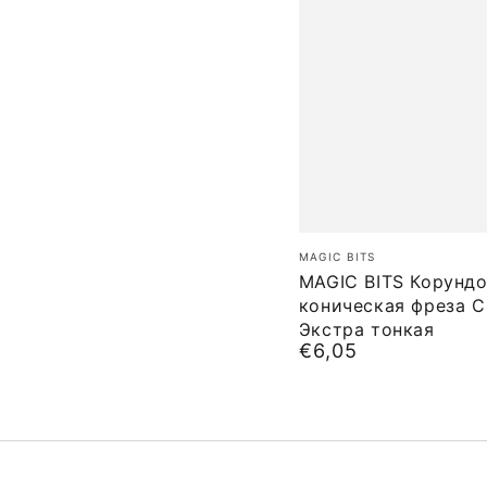
MAGIC
Бренд:
MAGIC BITS
BITS
MAGIC BITS Корунд
коническая фреза 
Корундовая
Экстра тонкая
коническая
€6,05
Обычная
фреза
цена
Средняя
Экстра
тонкая