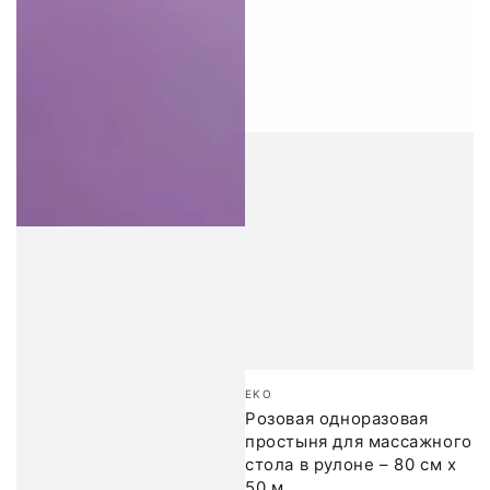
Бренд:
EKO
Розовая одноразовая
простыня для массажного
стола в рулоне – 80 см x
50 м