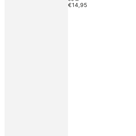
€14,95
Обычная
цена