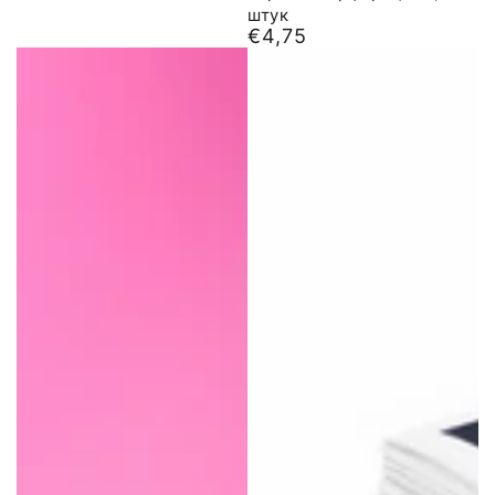
штук
€4,75
Обычная
цена