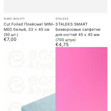
Бренд:
Бренд:
SIMDI BEAUTY
STALEKS
Cut Foiled Плейсмат MINI-
STALEKS SMART
MED белый, 33 × 45 см
Безворсовые салфетки
(50 шт.)
для ногтей 45 x 45 мм
€7,00
Обычная
(700 штук)
€4,75
цена
Обычная
цена