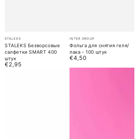
Бренд:
Бренд:
STALEKS
INTER GROUP
STALEKS Безворсовые
Фольга для снятия геля/
салфетки SMART 400
лака - 100 штук
€4,50
штук
Обычная
€2,95
цена
Обычная
цена