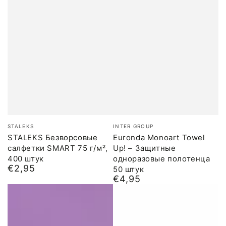
Бренд:
Бренд:
STALEKS
INTER GROUP
STALEKS Безворсовые
Euronda Monoart Towel
салфетки SMART 75 г/м²,
Up! – Защитные
400 штук
одноразовые полотенца
€2,95
Обычная
50 штук
€4,95
цена
Обычная
цена