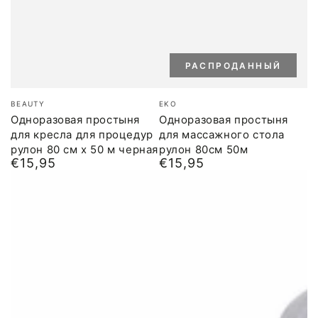
РАСПРОДАННЫЙ
Бренд:
Бренд:
BEAUTY
EKO
Одноразовая простыня
Одноразовая простыня
для кресла для процедур
для массажного стола
рулон 80 см x 50 м черная
рулон 80см 50м
€15,95
€15,95
Обычная
Обычная
цена
цена