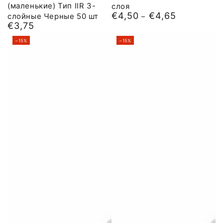
(маленькие) Тип IIR 3-
слоя
€4,50
€4,65
слойные Черные 50 шт
Обычная
€3,75
цена
Обычная
цена
–15%
–15%