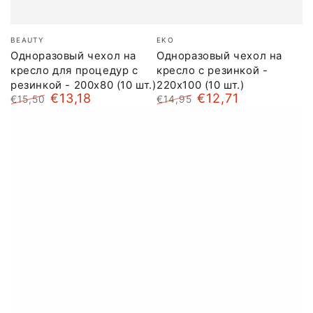
Бренд:
Бренд:
BEAUTY
EKO
Одноразовый чехол на
Одноразовый чехол на
кресло для процедур с
кресло с резинкой -
резинкой - 200x80 (10 шт.)
220x100 (10 шт.)
€13,18
€12,71
€15,50
€14,95
Обычная
Цена
Обычная
Цена
цена
со
цена
со
скидкой
скидкой