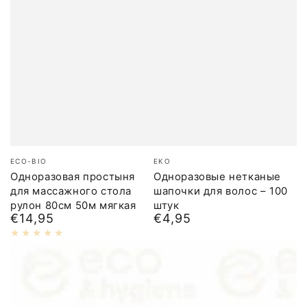
Бренд:
Бренд:
ECO-BIO
EKO
Одноразовая простыня
Одноразовые нетканые
для массажного стола
шапочки для волос – 100
рулон 80см 50м мягкая
штук
€14,95
€4,95
Обычная
Обычная
цена
цена