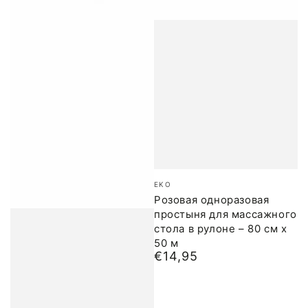
Бренд:
EKO
Розовая одноразовая
простыня для массажного
стола в рулоне – 80 см x
50 м
€14,95
Обычная
цена