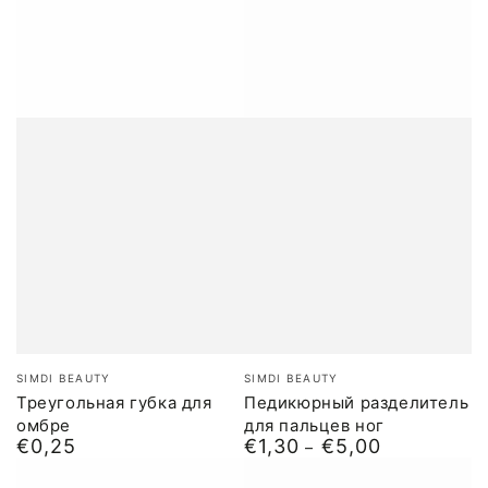
Бренд:
Бренд:
SIMDI BEAUTY
SIMDI BEAUTY
Треугольная губка для
Педикюрный разделитель
омбре
для пальцев ног
€0,25
€1,30
€5,00
Обычная
Обычная
цена
цена