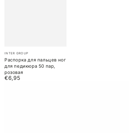
Бренд:
INTER GROUP
Распорка для пальцев ног
для педикюра 50 пар,
розовая
€6,95
Обычная
цена