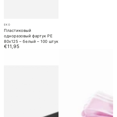
Бренд:
EKO
Пластиковый
одноразовый фартук PE
80x125 – белый – 100 штук
€11,95
Обычная
цена