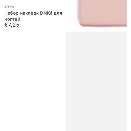
Бренд:
DNKA
Набор наклеек DNKá для
ногтей
€7,25
Обычная
цена