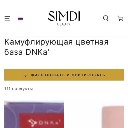
ПЕРЕЙТИ К
СОДЕРЖАНИЮ
Корзин
Коллекция:
Камуфлирующая цветная
база DNKa'
ФИЛЬТРОВАТЬ И СОРТИРОВАТЬ
111 продукты