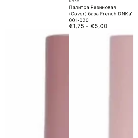
DNKA
Палитра Резиновая
(Cover) база French DNKa'
001-020
€1,75
€5,00
Обычная
цена