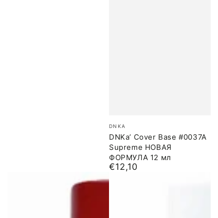
Бренд:
DNKA
DNKa’ Cover Base #0037A
Supreme НОВАЯ
ФОРМУЛА 12 мл
€12,10
Обычная
цена