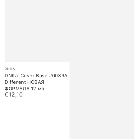
Бренд:
DNKA
DNKa’ Cover Base #0039A
Different НОВАЯ
ФОРМУЛА 12 мл
€12,10
Обычная
цена