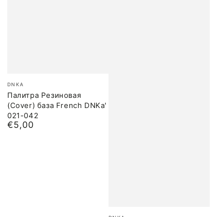
Бренд:
DNKA
Палитра Резиновая
(Cover) база French DNKa'
021-042
€5,00
Обычная
цена
Бренд: