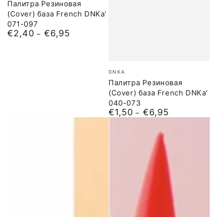
Палитра Резиновая
(Cover) база French DNKa'
071-097
€2,40
€6,95
Обычная
цена
Бренд:
DNKA
Палитра Резиновая
(Cover) база French DNKa'
040-073
€1,50
€6,95
Обычная
цена