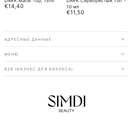
DARK Matte Top, 15ml
DARK Серебристый Топ -
€14,40
Обычная
10 мл
€11,50
цена
Обычная
цена
АДРЕСНЫЕ ДАННЫЕ
МЕНЮ
B2B (БИЗНЕС ДЛЯ БИЗНЕСА)