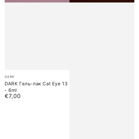
Бренд:
DARK
DARK Гель-лак Cat Eye 13
- 6ml
€7,00
Обычная
цена