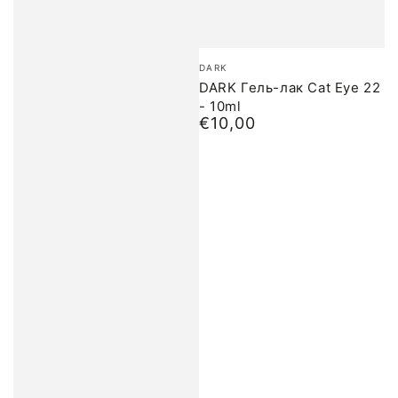
Бренд:
DARK
DARK Гель-лак Cat Eye 22
- 10ml
€10,00
Обычная
цена