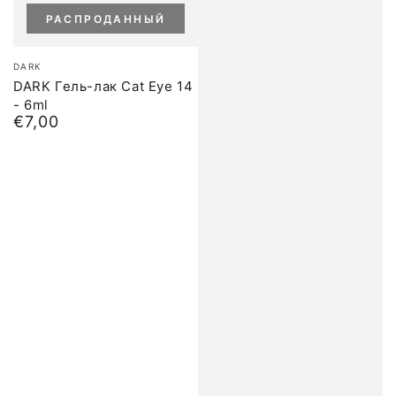
РАСПРОДАННЫЙ
Бренд:
DARK
DARK Гель-лак Cat Eye 14
- 6ml
€7,00
Обычная
цена