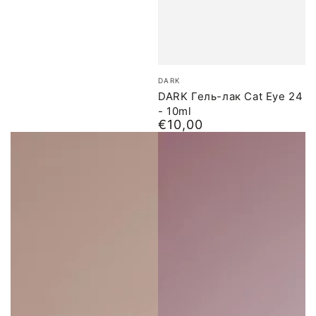
Бренд:
DARK
DARK Гель-лак Cat Eye 24
- 10ml
€10,00
Обычная
цена