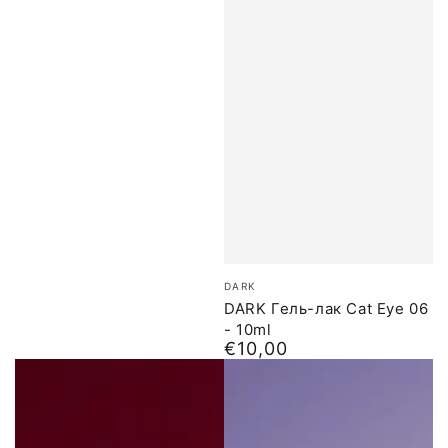
Бренд:
DARK
DARK Гель-лак Cat Eye 06
- 10ml
€10,00
Обычная
цена