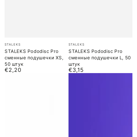
Бренд:
Бренд:
STALEKS
STALEKS
STALEKS Pododisc Pro
STALEKS Pododisc Pro
сменные подушечки XS,
сменные подушечки L, 50
50 штук
штук
€2,20
€3,15
Обычная
Обычная
цена
цена