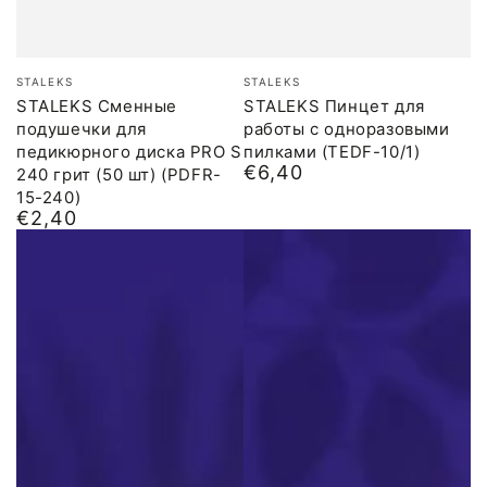
Бренд:
Бренд:
STALEKS
STALEKS
STALEKS Сменные
STALEKS Пинцет для
подушечки для
работы с одноразовыми
педикюрного диска PRO S
пилками (TEDF-10/1)
€6,40
240 грит (50 шт) (PDFR-
Обычная
цена
15-240)
€2,40
Обычная
цена