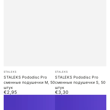
Бренд:
Бренд:
STALEKS
STALEKS
STALEKS Pododisc Pro
STALEKS Pododisc Pro
сменные подушечки M, 50
сменные подушечки S, 50
штук
штук
€2,95
€3,30
Обычная
Обычная
цена
цена