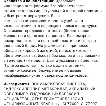
ФОРМУЛА
ФОРМУЛА
Свойства и консистенция:
Идеальная
инновационная формула баз обеспечивает
отличное покрытие натуральной ногтевой пластины
и быстрое отверждение. Базы
самовыравнивающиеся и очень удобные в
использовании, что сокращает время процедуры.
Они имеют среднюю плотность (более точная
жидкость) и среднюю твердость. Равномерно
распределяются по ногтевой пластине и создают
идеальный блеск. Не усаживаются при носке,
обладают хорошей адгезией, не растекаются и
обеспечивают стойкость без сколов и отслаивания
в течение 3-4 недель. Цвета указаны на баночках.
Палитра включает только модные оттенки:
огненно-красные, безупречные нюдовые,
незабываемо яркие и сверкающие шиммеры.
Ингредиенты:
ПОЛИАКРИЛОВАЯ КИСЛОТА,
ГИДРОКСИПРОПИЛ МЕТАКРИЛАТ, АКРИЛАТНЫЙ
СОПОЛИМЕР, ГИДРОКСИЦИКЛОГЕКСИЛ
ФЕНИЛКЕТОН, ЭТИЛ ТРИМЕТИЛБЕНЗОИЛ
ФЕНИЛФОСФИНАТ, КВАРЦ, +/- CI 77000, CI 77007,