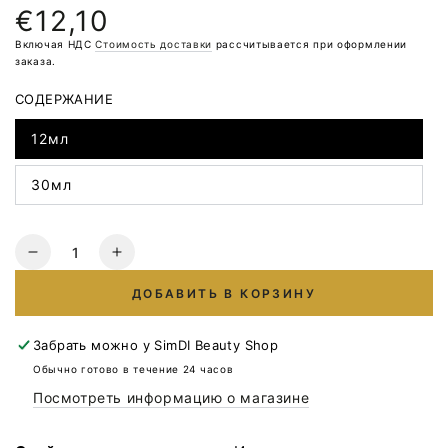
€12,10
Обычная
цена
Включая НДС
Стоимость доставки
рассчитывается при оформлении
заказа.
СОДЕРЖАНИЕ
12мл
30мл
Количество
Уменьшите
Увеличьте
количество
количество
ДОБАВИТЬ В КОРЗИНУ
для
для
DNKa’
DNKa’
Cover
Cover
Забрать можно у
SimDI Beauty Shop
Base
Base
Обычно готово в течение 24 часов
#0002
#0002
Посмотреть информацию о магазине
Азарт
Азарт
НОВАЯ
НОВАЯ