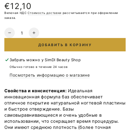
€12,10
Обычная
цена
Включая НДС
Стоимость доставки
рассчитывается при оформлении
заказа.
Количество
Уменьшите
Увеличьте
количество
количество
ДОБАВИТЬ В КОРЗИНУ
для
для
DNKa’
DNKa’
Cover
Cover
Забрать можно у
SimDI Beauty Shop
Base
Base
Обычно готово в течение 24 часов
#0052
#0052
Посмотреть информацию о магазине
Метеоритный
Метеоритный
НОВАЯ
НОВАЯ
ФОРМУЛА
ФОРМУЛА
Свойства и консистенция:
Идеальная
12
12
инновационная формула баз обеспечивает
мл
мл
отличное покрытие натуральной ногтевой пластины
и быстрое отверждение. Базы
самовыравнивающиеся и очень удобные в
использовании, что сокращает время процедуры.
Они имеют среднюю плотность (более точная