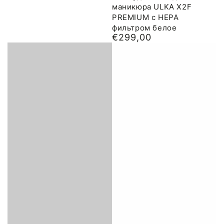
маникюра ULKA X2F
PREMIUM с HEPA
фильтром белое
€299,00
Обычная
цена