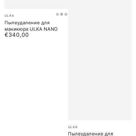
Бренд:
ULKA
Остроумие
Черный
Серый
Пылеудаление для
маникюра ULKA NANO
€340,00
Обычная
цена
Бренд:
ULKA
Пылеудаление для