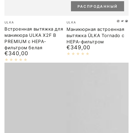
РАСПРОДАННЫЙ
Бренд:
Бренд:
ULKA
ULKA
Wit
Grijs
Zw
Встроенная вытяжка для
Маникюрная встроенная
маникюра ULKA X2F B
вытяжка ÜLKA Tornado с
PREMIUM с HEPA-
HEPA-фильтром
€349,00
фильтром белая
Обычная
€340,00
цена
Обычная
цена