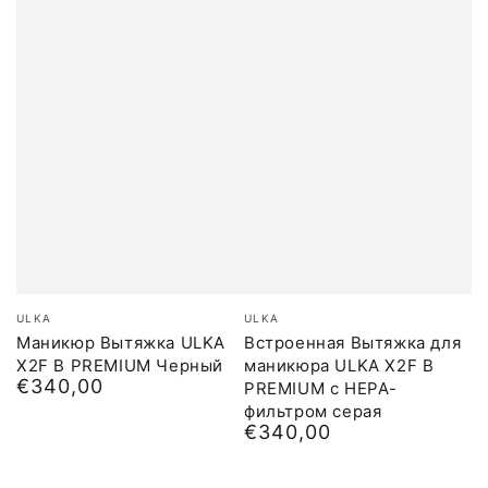
Бренд:
Бренд:
ULKA
ULKA
Маникюр Вытяжка ULKA
Встроенная Вытяжка для
X2F B PREMIUM Черный
маникюра ULKA X2F B
€340,00
Обычная
PREMIUM с HEPA-
цена
фильтром серая
€340,00
Обычная
цена