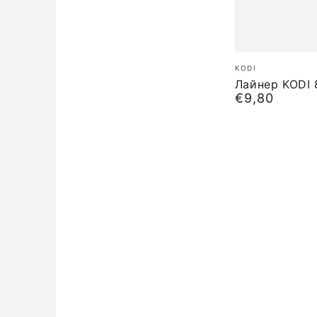
Лайнер
Бренд:
KODI
KODI
Лайнер KODI 
€9,80
Обычная
8
цена
мм