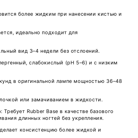
овится более жидким при нанесении кистью и
ается, идеально подходит для
льный вид 3–4 недели без отслоений.
лергенный, слабокислый (pH 5–6) и с низким
екунд в оригинальной лампе мощностью 36–48
илочкой или замачиванием в жидкости.
 Требует Rubber Base в качестве базового
Открыть
ивания длинных ногтей без укрепления.
медиа
3
в
 делает консистенцию более жидкой и
модаль
окне