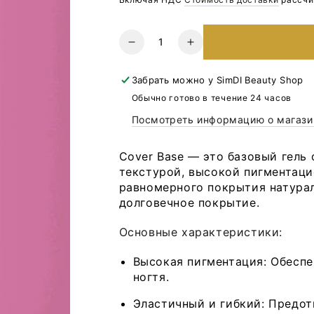
Количество
Уменьшите
Увеличьте
количество
количество
для
для
Забрать можно у
SimDI Beauty Shop
База
База
Обычно готово в течение 24 часов
Cover
Cover
Посмотреть информацию о магази
Base
Base
Nr14
Nr14
LUNA,
LUNA,
Cover Base — это базовый гель
13
13
текстурой, высокой пигментаци
мл
мл
равномерного покрытия натурал
долговечное покрытие.
Основные характеристики:
Высокая пигментация: Обеспе
ногтя.
Эластичный и гибкий: Предо