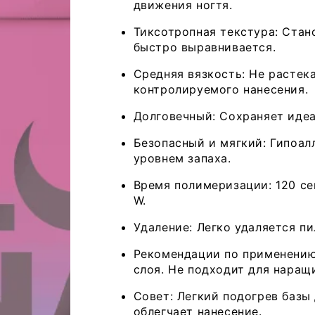
движения ногтя.
Тиксотропная текстура: Стан
быстро выравнивается.
Средняя вязкость: Не растек
контролируемого нанесения.
Долговечный: Сохраняет идеа
Безопасный и мягкий: Гипоал
уровнем запаха.
Время полимеризации: 120 с
W.
Удаление: Легко удаляется п
Рекомендации по применению:
Открыть
слоя. Не подходит для наращ
медиа
2
в
Совет: Легкий подогрев базы
модальном
облегчает нанесение.
окне