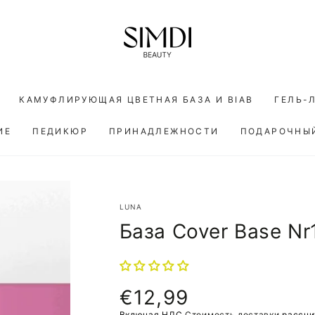
КАМУФЛИРУЮЩАЯ ЦВЕТНАЯ БАЗА И BIAB
ГЕЛЬ-
ИЕ
ПЕДИКЮР
ПРИНАДЛЕЖНОСТИ
ПОДАРОЧНЫ
LUNA
База Cover Base Nr
€12,99
Обычная
цена
Включая НДС
Стоимость доставки
рассчи