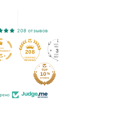
208 отзывов
39
208
рено